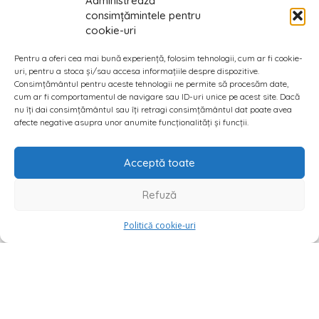
Administrează
consimțămintele pentru
cookie-uri
Pentru a oferi cea mai bună experiență, folosim tehnologii, cum ar fi cookie-
uri, pentru a stoca și/sau accesa informațiile despre dispozitive.
Consimțământul pentru aceste tehnologii ne permite să procesăm date,
cum ar fi comportamentul de navigare sau ID-uri unice pe acest site. Dacă
nu îți dai consimțământul sau îți retragi consimțământul dat poate avea
afecte negative asupra unor anumite funcționalități și funcții.
Acceptă toate
Refuză
Politică cookie-uri