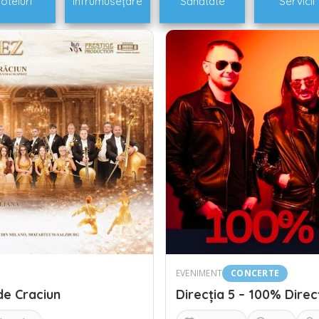
oteluri
Înfrumusețare
Sănătate
Servicii
EVENIMENT
CONCERTE
de Craciun
Direcția 5 – 100% Direc