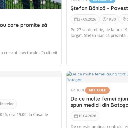
Ștefan Bănică – Poves
27.09.2026
19:30
nou care promite să
Pe 27 septembrie, de la ora 19:
Iorga”, Ștefan Bănică prezintă
 a crescut spectaculos în ultimii
ARTICOL
ARTICOLE
De ce multe femei ajung
icatelor
spun medicii din Botoșa
026, ora 19:00, la Casa de
19.04.2026
De ce este amânat controlul gi