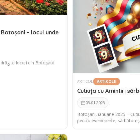
 Botoșani – locul unde
drăgite locuri din Botoșani.
ARTICOL
ARTICOLE
Cutiuța cu Amintiri săr
05.01.2025
Botoșani, ianuarie 2025 – Cutiuța
pentru evenimente, sărbătore