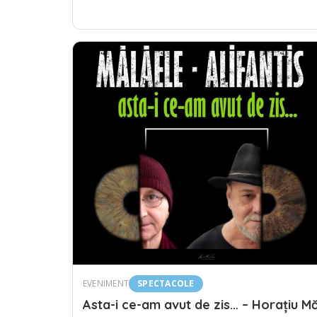
EVENIMENT
SPECTACOLE
Asta-i ce-am avut de zis… – Horațiu Mă