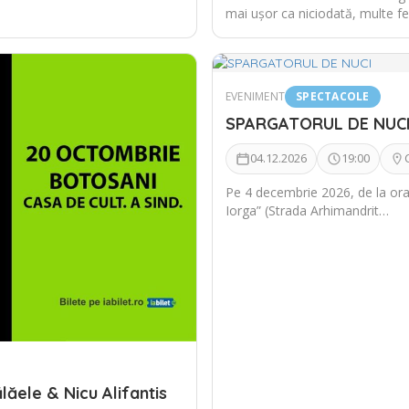
mai ușor ca niciodată, multe 
EVENIMENT
SPECTACOLE
SPARGATORUL DE NUC
04.12.2026
19:00
Pe 4 decembrie 2026, de la ora 
Iorga” (Strada Arhimandrit…
lăele & Nicu Alifantis