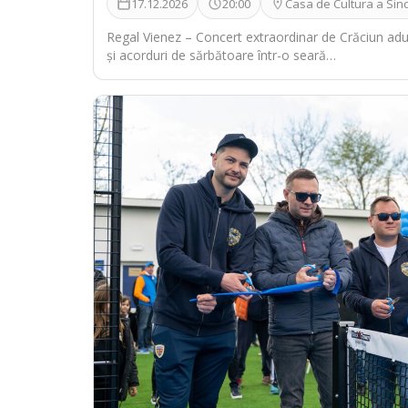
17.12.2026
20:00
Casa de Cultura a Sind
Regal Vienez – Concert extraordinar de Crăciun ad
și acorduri de sărbătoare într-o seară…