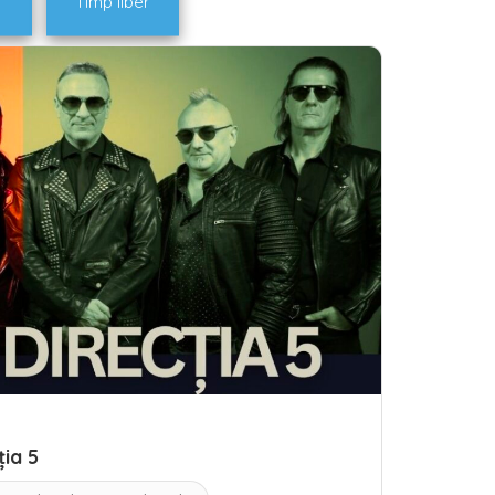
Timp liber
ția 5