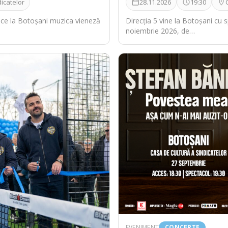
icatelor
28.11.2026
19:30
uce la Botoșani muzica vieneză
Direcția 5 vine la Botoșani cu 
noiembrie 2026, de…
EVENIMENT
CONCERTE