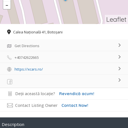
Leaflet
Calea Națională 41, Botoșani
Get Directions
+40742622665
https://xcars.ro/
Deții această locație?
Revendică acum!
Contact Listing Owner
Contact Now!
Description