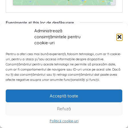
Evenimente at this loc de desfășurare
Administrează
Nu au fost găsite rezultate.
consimțămintele pentru
Notificare
cookie-uri
Viitoare
Pentru a oferi cea mai bună experiență, folosim tehnologii, cum ar fi cookie-
Selectează
uri, pentru a stoca și/sau accesa informațiile despre dispozitive.
data.
Consimțământul pentru aceste tehnologii ne permite să procesăm date,
cum ar fi comportamentul de navigare sau ID-uri unice pe acest site. Dacă
Azi
Anterior
Următor
Evenimente
Eveniment
nu îți dai consimțământul sau îți retragi consimțământul dat poate avea
afecte negative asupra unor anumite funcționalități și funcții.
Abonează-te la calendar
Acceptă toate
Refuză
Politică cookie-uri