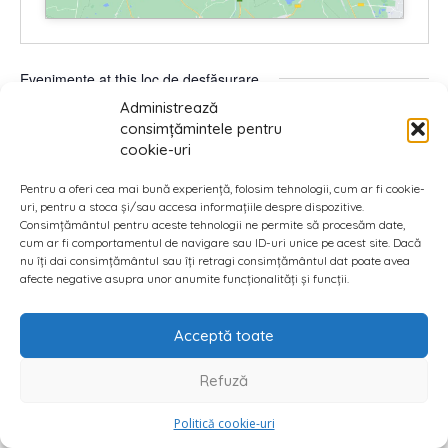
Evenimente at this loc de desfășurare
Administrează
Nu au fost găsite rezultate.
consimțămintele pentru
Notificare
cookie-uri
Viitoare
Pentru a oferi cea mai bună experiență, folosim tehnologii, cum ar fi cookie-
Selectează
uri, pentru a stoca și/sau accesa informațiile despre dispozitive.
data.
Consimțământul pentru aceste tehnologii ne permite să procesăm date,
cum ar fi comportamentul de navigare sau ID-uri unice pe acest site. Dacă
Azi
Anterior
Următor
Evenimente
Eveniment
nu îți dai consimțământul sau îți retragi consimțământul dat poate avea
afecte negative asupra unor anumite funcționalități și funcții.
Abonează-te la calendar
Acceptă toate
Refuză
Politică cookie-uri