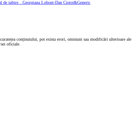
tul de iubire…Georgiana Lobont-Dan Ciotoi&Generic
uratețea conținutului, pot exista erori, omisiuni sau modificări ulterioare ale
sei oficiale.