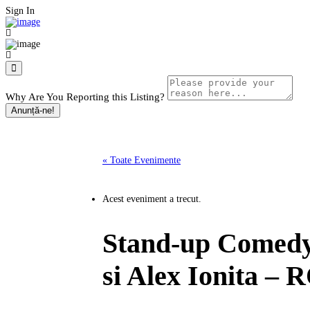
Sign In
Why Are You Reporting this
Listing?
Anunță-ne!
« Toate Evenimente
Acest eveniment a trecut.
Stand-up Comedy
si Alex Ionita – 