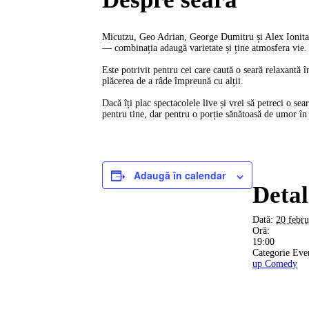
Micutzu, Geo Adrian, George Dumitru și Alex Ionita ur
— combinația adaugă varietate și ține atmosfera vie. 
Este potrivit pentru cei care caută o seară relaxantă î
plăcerea de a râde împreună cu alții.
Dacă îți plac spectacolele live și vrei să petreci o s
pentru tine, dar pentru o porție sănătoasă de umor în
Adaugă în calendar
Detal
Dată:
20 febru
Oră:
19:00
Categorie Eve
up Comedy