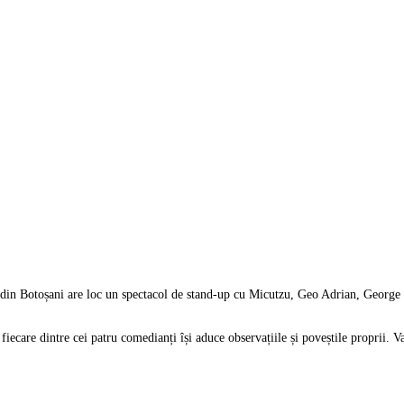
i din Botoșani are loc un spectacol de stand-up cu Micutzu, Geo Adrian, George
fiecare dintre cei patru comedianți își aduce observațiile și poveștile proprii. 