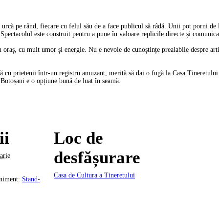
că pe rând, fiecare cu felul său de a face publicul să râdă. Unii pot porni de la
Spectacolul este construit pentru a pune în valoare replicile directe și comunica
n oraș, cu mult umor și energie. Nu e nevoie de cunoștințe prealabile despre artiș
eară cu prietenii într-un registru amuzant, merită să dai o fugă la Casa Tineretul
 Botoșani e o opțiune bună de luat în seamă.
ii
Loc de
desfășurare
arie
Casa de Cultura a Tineretului
niment:
Stand-