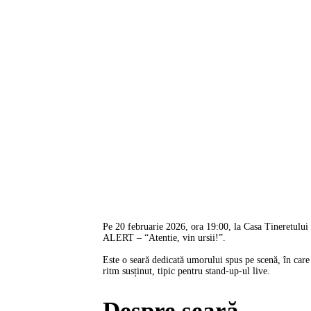
Pe 20 februarie 2026, ora 19:00, la Casa Tineretulu
ALERT – “Atentie, vin ursii!”.
Este o seară dedicată umorului spus pe scenă, în care 
ritm susținut, tipic pentru stand-up-ul live.
Despre seară