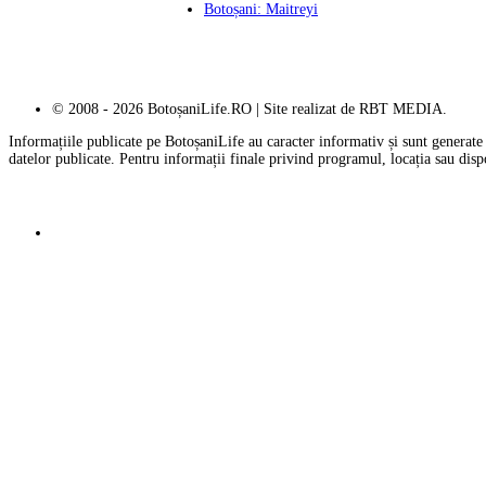
Botoșani: Maitreyi
© 2008 - 2026 BotoșaniLife.RO | Site realizat de RBT MEDIA.
Informațiile publicate pe BotoșaniLife au caracter informativ și sunt generate 
datelor publicate. Pentru informații finale privind programul, locația sau dis