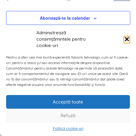
vizual
Eveniment
și
Abonează-te la calendar
căut
Administrează
Even
consimțămintele pentru
cookie-uri
Pentru a oferi cea mai bună experiență, folosim tehnologii, cum ar fi cookie-
uri, pentru a stoca și/sau accesa informațiile despre dispozitive.
Consimțământul pentru aceste tehnologii ne permite să procesăm date,
cum ar fi comportamentul de navigare sau ID-uri unice pe acest site. Dacă
nu îți dai consimțământul sau îți retragi consimțământul dat poate avea
afecte negative asupra unor anumite funcționalități și funcții.
Acceptă toate
Refuză
Politică cookie-uri