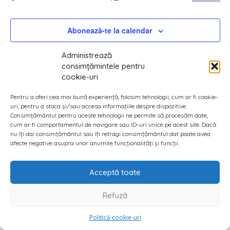
vizual
Eveniment
și
Abonează-te la calendar
căut
Administrează
Even
consimțămintele pentru
cookie-uri
Pentru a oferi cea mai bună experiență, folosim tehnologii, cum ar fi cookie-
uri, pentru a stoca și/sau accesa informațiile despre dispozitive.
Consimțământul pentru aceste tehnologii ne permite să procesăm date,
cum ar fi comportamentul de navigare sau ID-uri unice pe acest site. Dacă
nu îți dai consimțământul sau îți retragi consimțământul dat poate avea
afecte negative asupra unor anumite funcționalități și funcții.
Acceptă toate
Refuză
Politică cookie-uri