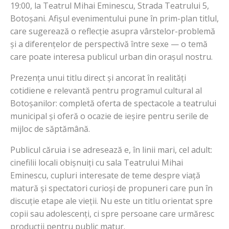
19:00, la Teatrul Mihai Eminescu, Strada Teatrului 5,
Botoșani. Afișul evenimentului pune în prim-plan titlul,
care sugerează o reflecție asupra vârstelor-problemă
și a diferențelor de perspectivă între sexe — o temă
care poate interesa publicul urban din orașul nostru.
Prezența unui titlu direct și ancorat în realități
cotidiene e relevantă pentru programul cultural al
Botoșanilor: completă oferta de spectacole a teatrului
municipal și oferă o ocazie de ieșire pentru serile de
mijloc de săptămână.
Publicul căruia i se adresează e, în linii mari, cel adult:
cinefilii locali obișnuiți cu sala Teatrului Mihai
Eminescu, cupluri interesate de teme despre viață
matură și spectatori curioși de propuneri care pun în
discuție etape ale vieții. Nu este un titlu orientat spre
copii sau adolescenți, ci spre persoane care urmăresc
producții pentru public matur.